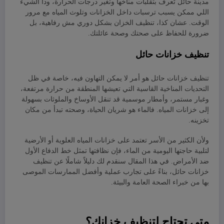
مدينة حائل تُعرف بتقلبات مناخها وتغير درجات الحرارة، ودا الشيء
اللي ممكن يسبب ترسبات داخل الخزانات وتلوث المياه مع مرور
الوقت. عشان كذا، تنظيف الخزان بشكل دوري مش رفاهية، بل
ضرورة للحفاظ على صحتك وصحة عائلتك.
تنظيف خزانات حائل
تنظيف خزانات حائل هو أمر لا يمكن التهاون فيه، خاصة في ظل
التحديات المناخية القاسية التي تعيشها المنطقة من حرارة مرتفعة،
وغبار مستمر، وأمطار موسمية قد تنقل الأوساخ والملوثات بسهولة
إلى خزانات المياه. فالماء هو شريان الحياة، وصحته تبدأ من مكان
تخزينه.
ولأن الكثير من الأسر تعتمد على خزانات المياه العلوية أو الأرضية
لتلبية حاجتها اليومية من الماء، فإن نظافتها تمثل خط الدفاع الأول
ضد الأمراض. في هذا المقال سنقدم لك دليلاً شاملًا عن تنظيف
خزانات حائل، بناءً على تجارب عملية وأفضل الممارسات الموصى
بها من خبراء الصحة العامة والبيئة.
متى تحتاج لتنظيف خزانك؟