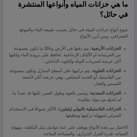
ما هي خزانات المياه وأنواعها المنتشرة
في حائل؟
تتنوع أنواع خزانات المياه في حائل بحسب طبيعة البناء والموقع
الجغرافي، ومن أبرز الأنواع:
الخزانات الأرضية:
يتم دفنها في الأرض وغالبًا ما تكون مصنوعة
من الخرسانة أو الألياف الزجاجية. تحافظ على برودة الماء ولكنها
أكثر عرضة لتسربات المياه والتلوث الداخلي.
الخزانات العلوية:
يتم تركيبها على أسطح المنازل وتكون مصنوعة
من البلاستيك أو الحديد المجلفن، وهي عرضة أكثر لأشعة
الشمس والغبار.
الخزانات المعدنية:
وتتميز بالقوة وطول العمر، لكنها قد تصدأ ما
لم تُصنَع من مواد مقاومة.
الخزانات البلاستيكية (البولي إيثيلين):
الأكثر شيوعًا في الاستخدام
المنزلي لسهولة تركيبها وتنظيفها.
الاختيار بين هذه الأنواع يتوقف على عدة عوامل مثل التكلفة، سهولة
الصيانة، قدرة العزل الحراري، والمساحة المتاحة.