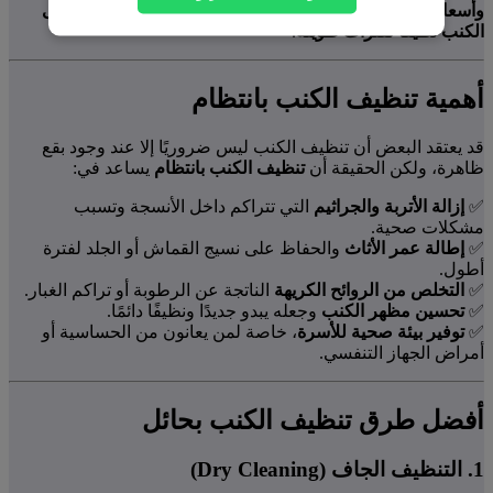
وأسعار خدمات تنظيف الكنب
، بالإضافة إلى
نصائح للحفاظ على
الكنب نظيفًا لفترات طويلة
.
أهمية تنظيف الكنب بانتظام
قد يعتقد البعض أن تنظيف الكنب ليس ضروريًا إلا عند وجود بقع
ظاهرة، ولكن الحقيقة أن
تنظيف الكنب بانتظام
يساعد في:
✅
إزالة الأتربة والجراثيم
التي تتراكم داخل الأنسجة وتسبب
مشكلات صحية.
✅
إطالة عمر الأثاث
والحفاظ على نسيج القماش أو الجلد لفترة
أطول.
✅
التخلص من الروائح الكريهة
الناتجة عن الرطوبة أو تراكم الغبار.
✅
تحسين مظهر الكنب
وجعله يبدو جديدًا ونظيفًا دائمًا.
✅
توفير بيئة صحية للأسرة
، خاصة لمن يعانون من الحساسية أو
أمراض الجهاز التنفسي.
أفضل طرق تنظيف الكنب بحائل
1. التنظيف الجاف (Dry Cleaning)