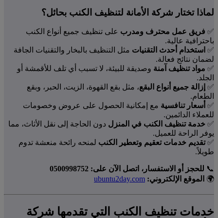
لماذا تختار شركة الأمانة لتنظيف الكنب بحائل؟
✅
فريق عمل محترف ومدرب
على تنظيف جميع أنواع الكنب
باحترافية عالية.
✅
استخدام أحدث التقنيات
مثل التنظيف بالبخار والتقنيات الجافة
لضمان نتائج فعالة.
✅
مواد تنظيف آمنة
وصديقة للبيئة، لا تسبب أي تلف للأقمشة أو
الجلد.
✅
إزالة جميع أنواع البقع
، مثل بقع القهوة، الزيت، الحبر، وبقع
الطعام.
✅
أسعار تنافسية
مع إمكانية الحصول على عروض وخصومات
للعملاء الدائمين.
✅
خدمة تنظيف الكنب في المنزل
دون الحاجة إلى نقل الأثاث، مما
يوفر الراحة للعميل.
✅
تقديم خدمات تعقيم وتعطير الكنب
لمنحه رائحة منعشة تدوم
طويلاً.
📞
للحجز أو الاستفسار، اتصل الآن على:
0500998752
🌍
الموقع الإلكتروني:
ubuntu2day.com
خدمات تنظيف الكنب التي تقدمها شركة