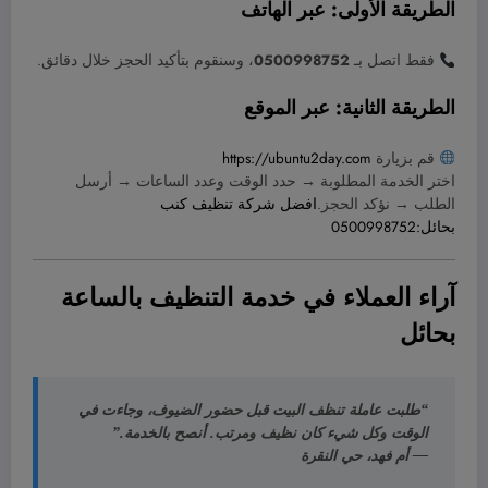
الطريقة الأولى: عبر الهاتف
فقط اتصل بـ
0500998752
، وسنقوم بتأكيد الحجز خلال دقائق.
الطريقة الثانية: عبر الموقع
قم بزيارة
https://ubuntu2day.com
اختر الخدمة المطلوبة → حدد الوقت وعدد الساعات → أرسل
الطلب → نؤكد الحجز.
افضل شركة تنظيف كنب
بحائل:0500998752
آراء العملاء في خدمة التنظيف بالساعة
بحائل
“طلبت عاملة تنظف البيت قبل حضور الضيوف، وجاءت في
الوقت وكل شيء كان نظيف ومرتب. أنصح بالخدمة.”
— أم فهد، حي النقرة