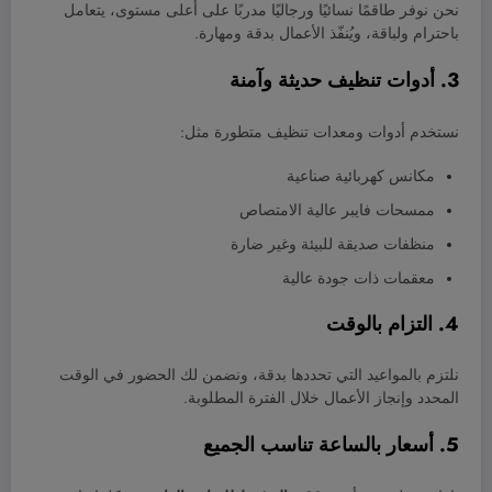
نحن نوفر طاقمًا نسائيًا ورجاليًا مدربًا على أعلى مستوى، يتعامل
باحترام ولباقة، ويُنفّذ الأعمال بدقة ومهارة.
3. أدوات تنظيف حديثة وآمنة
نستخدم أدوات ومعدات تنظيف متطورة مثل:
مكانس كهربائية صناعية
ممسحات فايبر عالية الامتصاص
منظفات صديقة للبيئة وغير ضارة
معقمات ذات جودة عالية
4. التزام بالوقت
نلتزم بالمواعيد التي تحددها بدقة، ونضمن لك الحضور في الوقت
المحدد وإنجاز الأعمال خلال الفترة المطلوبة.
5. أسعار بالساعة تناسب الجميع