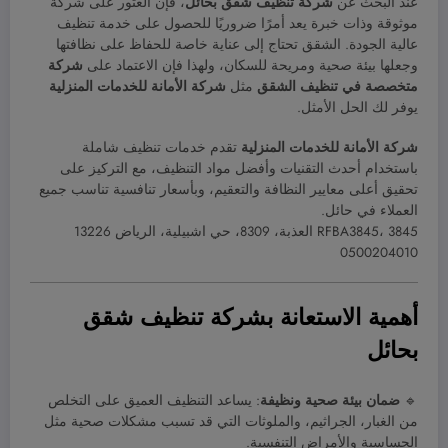
عند البحث عن
شركة تنظيف شقق بحائل
، فإن العثور على شركة
موثوقة وذات خبرة يعد أمرًا ضروريًا للحصول على خدمة تنظيف
عالية الجودة. الشقق تحتاج إلى عناية خاصة للحفاظ على نظافتها
وجعلها بيئة صحية ومريحة للسكان، ولهذا فإن الاعتماد على
شركة
متخصصة في تنظيف الشقق
مثل
شركة الأمانة للخدمات المنزلية
يوفر لك الحل الأمثل.
شركة الأمانة للخدمات المنزلية
تقدم خدمات تنظيف شاملة
باستخدام أحدث التقنيات وأفضل مواد التنظيف، مع التركيز على
تحقيق أعلى معايير النظافة والتعقيم، وبأسعار تنافسية تناسب جميع
العملاء في حائل.
RFBA3845، 3845 العذبة، 8309، حي اشبيلية، الرياض 13226
0500204010
أهمية الاستعانة بشركة تنظيف شقق
بحائل
🔹
ضمان بيئة صحية ونظيفة
: يساعد التنظيف العميق على التخلص
من الغبار، الجراثيم، والملوثات التي قد تسبب مشكلات صحية مثل
الحساسية والأمراض التنفسية.