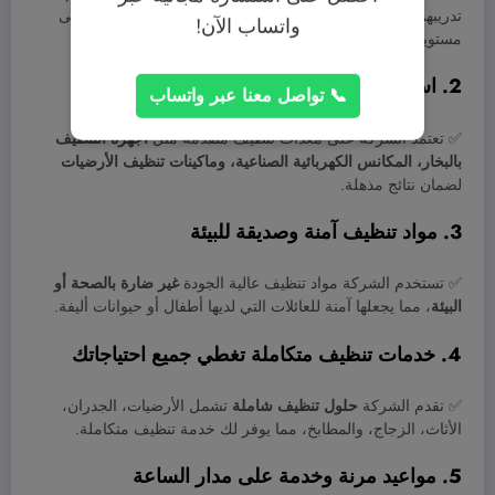
تدريبهم على أحدث تقنيات وأساليب التنظيف لضمان تحقيق أعلى
واتساب الآن!
مستويات النظافة.
2. استخدام أحدث المعدات والتقنيات
📞 تواصل معنا عبر واتساب
✅ تعتمد الشركة على معدات تنظيف متقدمة مثل
أجهزة التنظيف
بالبخار، المكانس الكهربائية الصناعية، وماكينات تنظيف الأرضيات
لضمان نتائج مذهلة.
3. مواد تنظيف آمنة وصديقة للبيئة
✅ تستخدم الشركة مواد تنظيف عالية الجودة
غير ضارة بالصحة أو
البيئة
، مما يجعلها آمنة للعائلات التي لديها أطفال أو حيوانات أليفة.
4. خدمات تنظيف متكاملة تغطي جميع احتياجاتك
✅ تقدم الشركة
حلول تنظيف شاملة
تشمل الأرضيات، الجدران،
الأثاث، الزجاج، والمطابخ، مما يوفر لك خدمة تنظيف متكاملة.
5. مواعيد مرنة وخدمة على مدار الساعة