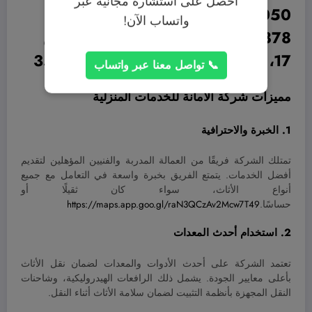
احصل على استشارة مجانية عبر
0500404050
واتساب الآن!
ETAB7878، 7878 شــارع الأنـدلــس
17، 3169، حي الاندلس، الجبيل 35815
📞 تواصل معنا عبر واتساب
مميزات شركة الأمانة للخدمات المنزلية
1. الخبرة والاحترافية
تمتلك الشركة فريقًا من العمالة المدربة والفنيين المؤهلين لتقديم
أفضل الخدمات. يتمتع الفريق بخبرة واسعة في التعامل مع جميع
أنواع الأثاث، سواء كان ثقيلًا أو
حساسًا.
https://maps.app.goo.gl/raN3QCzAv2Mcw7T49
2. استخدام أحدث المعدات
تعتمد الشركة على أحدث الأدوات والمعدات لضمان نقل الأثاث
بأعلى معايير الجودة. يشمل ذلك الرافعات الهيدروليكية، وشاحنات
النقل المجهزة بأنظمة التثبيت لضمان سلامة الأثاث أثناء النقل.