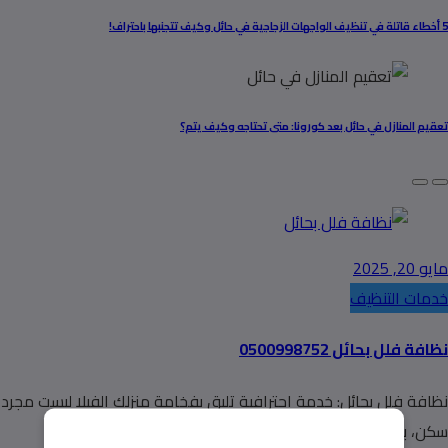
5 أخطاء قاتلة في تنظيف الواجهات الزجاجية في حائل وكيف تتجنبها باحتراف!
تعقيم المنازل في حائل بعد كورونا: متى تحتاجه وكيف يتم؟
مايو 20, 2025
خدمات التنظيف
نظافة فلل بحائل 0500998752
نظافة فلل بحائل: خدمة احترافية تليق بفخامة منزلك الفيلا ليست مجرد
سكن، بل هي انعكاس…