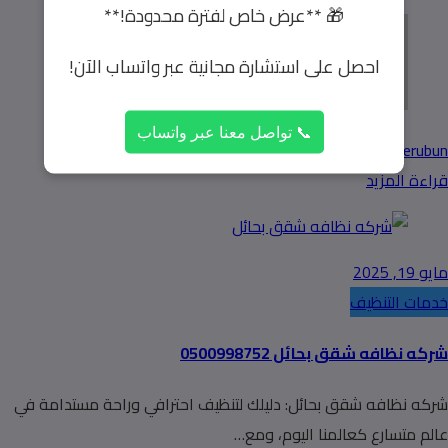
🎁 **عرض خاص لفترة محدودة!**
احصل على استشارة مجانية عبر واتساب الآن!
📞 تواصل معنا عبر واتساب
userubun
0 تعليقات
قراءة المزيد
مايو 19, 2025
خدمات التنظيف
شركه نظافه شقق بحائل 0500998752
شركه نظافه شقق بحائل: دليلك لتنظيف احترافي وراحة مستدامة في
عالم متسارع كعالمنا اليوم، ومع…